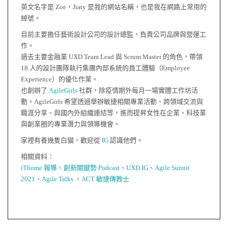
英文名字是 Zoe，Jiaty 是我的網站名稱，也是我在網路上常用的
綽號。
目前主要擔任藝術設計公司的設計總監，負責公司品牌與營運工
作。
過去主要金融業 UXD Team Lead 與 Scrum Master 的角色，帶領
18 人的設計團隊執行集團內部系統的員工體驗（Employee
Experience）的優化作業。
也創辦了
AgileGirls
社群，除疫情期外每月一場實體工作坊活
動。AgileGirls 希望透過舉辦敏捷相關專業活動、跨領域交流與
職涯分享、與國內外組織連結等，進而提昇女性在企業、科技業
與創業圈的專業潛力與領導機會。
家裡有養幾隻白貓，歡迎從
IG
認識他們。
相關資料：
iThome 報導
、
創新關鍵勢 Podcast
、
UXD IG
、
Agile Sunnit
2021
、
Agile Talks
、
ACT 敏捷傳教士