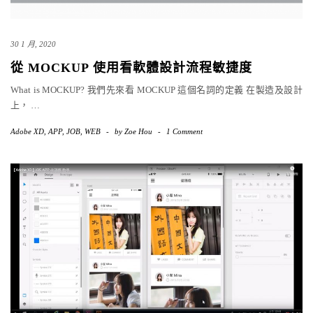
30 1 月, 2020
從 MOCKUP 使用看軟體設計流程敏捷度
What is MOCKUP? 我們先來看 MOCKUP 這個名詞的定義 在製造及設計
上，
…
Adobe XD
,
APP
,
JOB
,
WEB
-
by
Zoe Hou
-
1 Comment