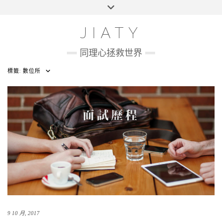
Skip
Toggle
HOME
to
header
content
100 UI CHALLENGE
JIATY
ABOUT
同理心拯救世界
標籤:
數位所
9 10 月, 2017