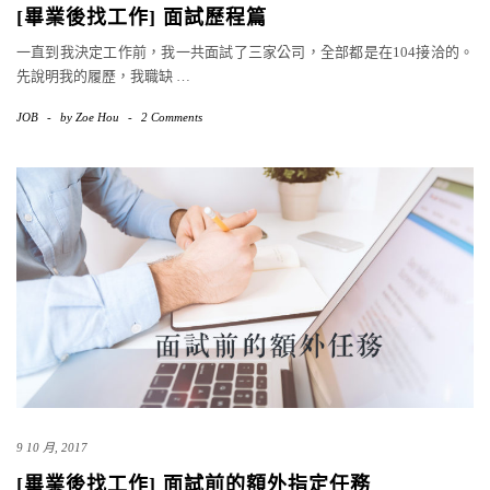
[畢業後找工作] 面試歷程篇
一直到我決定工作前，我一共面試了三家公司，全部都是在104接洽的。
先說明我的履歷，我職缺
…
JOB
-
by
Zoe Hou
-
2 Comments
9 10 月, 2017
[畢業後找工作] 面試前的額外指定任務