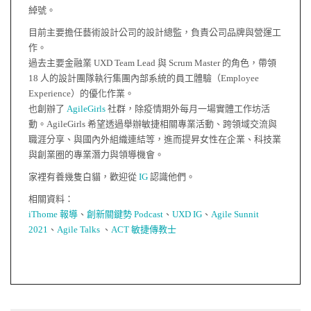
綽號。
目前主要擔任藝術設計公司的設計總監，負責公司品牌與營運工
作。
過去主要金融業 UXD Team Lead 與 Scrum Master 的角色，帶領
18 人的設計團隊執行集團內部系統的員工體驗（Employee
Experience）的優化作業。
也創辦了
AgileGirls
社群，除疫情期外每月一場實體工作坊活
動。AgileGirls 希望透過舉辦敏捷相關專業活動、跨領域交流與
職涯分享、與國內外組織連結等，進而提昇女性在企業、科技業
與創業圈的專業潛力與領導機會。
家裡有養幾隻白貓，歡迎從
IG
認識他們。
相關資料：
iThome 報導
、
創新關鍵勢 Podcast
、
UXD IG
、
Agile Sunnit
2021
、
Agile Talks
、
ACT 敏捷傳教士