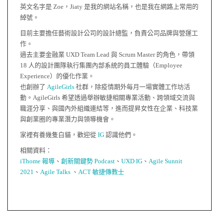
英文名字是 Zoe，Jiaty 是我的網站名稱，也是我在網路上常用的
綽號。
目前主要擔任藝術設計公司的設計總監，負責公司品牌與營運工
作。
過去主要金融業 UXD Team Lead 與 Scrum Master 的角色，帶領
18 人的設計團隊執行集團內部系統的員工體驗（Employee
Experience）的優化作業。
也創辦了
AgileGirls
社群，除疫情期外每月一場實體工作坊活
動。AgileGirls 希望透過舉辦敏捷相關專業活動、跨領域交流與
職涯分享、與國內外組織連結等，進而提昇女性在企業、科技業
與創業圈的專業潛力與領導機會。
家裡有養幾隻白貓，歡迎從
IG
認識他們。
相關資料：
iThome 報導
、
創新關鍵勢 Podcast
、
UXD IG
、
Agile Sunnit
2021
、
Agile Talks
、
ACT 敏捷傳教士