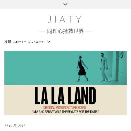
Skip
Toggle
HOME
to
header
content
100 UI CHALLENGE
JIATY
ABOUT
同理心拯救世界
標籤:
ANYTHING GOES
14 10 月, 2017