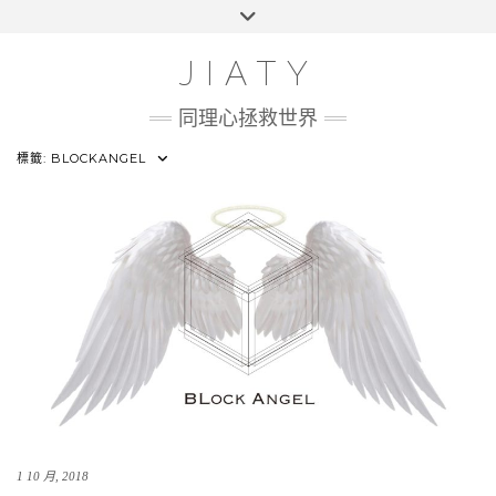
Skip
Toggle
HOME
to
header
content
100 UI CHALLENGE
JIATY
ABOUT
同理心拯救世界
標籤:
BLOCKANGEL
1 10 月, 2018