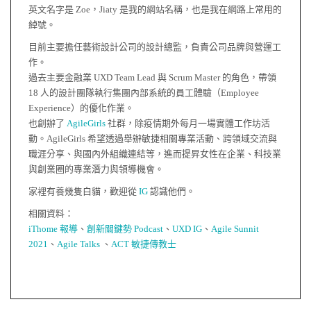
英文名字是 Zoe，Jiaty 是我的網站名稱，也是我在網路上常用的
綽號。
目前主要擔任藝術設計公司的設計總監，負責公司品牌與營運工
作。
過去主要金融業 UXD Team Lead 與 Scrum Master 的角色，帶領
18 人的設計團隊執行集團內部系統的員工體驗（Employee
Experience）的優化作業。
也創辦了
AgileGirls
社群，除疫情期外每月一場實體工作坊活
動。AgileGirls 希望透過舉辦敏捷相關專業活動、跨領域交流與
職涯分享、與國內外組織連結等，進而提昇女性在企業、科技業
與創業圈的專業潛力與領導機會。
家裡有養幾隻白貓，歡迎從
IG
認識他們。
相關資料：
iThome 報導
、
創新關鍵勢 Podcast
、
UXD IG
、
Agile Sunnit
2021
、
Agile Talks
、
ACT 敏捷傳教士