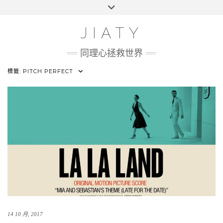
Skip
Toggle
HOME
to
header
content
100 UI CHALLENGE
JIATY
ABOUT
同理心拯救世界
標籤:
PITCH PERFECT
14 10 月, 2017