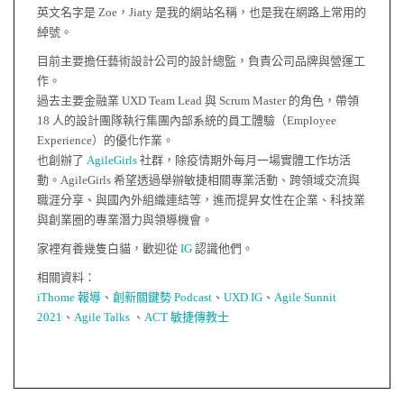
英文名字是 Zoe，Jiaty 是我的網站名稱，也是我在網路上常用的
綽號。
目前主要擔任藝術設計公司的設計總監，負責公司品牌與營運工
作。
過去主要金融業 UXD Team Lead 與 Scrum Master 的角色，帶領
18 人的設計團隊執行集團內部系統的員工體驗（Employee
Experience）的優化作業。
也創辦了
AgileGirls
社群，除疫情期外每月一場實體工作坊活
動。AgileGirls 希望透過舉辦敏捷相關專業活動、跨領域交流與
職涯分享、與國內外組織連結等，進而提昇女性在企業、科技業
與創業圈的專業潛力與領導機會。
家裡有養幾隻白貓，歡迎從
IG
認識他們。
相關資料：
iThome 報導
、
創新關鍵勢 Podcast
、
UXD IG
、
Agile Sunnit
2021
、
Agile Talks
、
ACT 敏捷傳教士