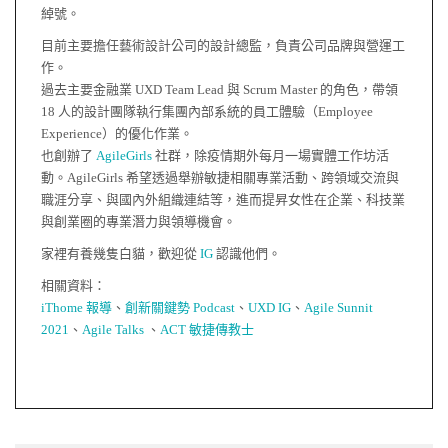
綽號。
目前主要擔任藝術設計公司的設計總監，負責公司品牌與營運工
作。
過去主要金融業 UXD Team Lead 與 Scrum Master 的角色，帶領
18 人的設計團隊執行集團內部系統的員工體驗（Employee
Experience）的優化作業。
也創辦了
AgileGirls
社群，除疫情期外每月一場實體工作坊活
動。AgileGirls 希望透過舉辦敏捷相關專業活動、跨領域交流與
職涯分享、與國內外組織連結等，進而提昇女性在企業、科技業
與創業圈的專業潛力與領導機會。
家裡有養幾隻白貓，歡迎從
IG
認識他們。
相關資料：
iThome 報導
、
創新關鍵勢 Podcast
、
UXD IG
、
Agile Sunnit
2021
、
Agile Talks
、
ACT 敏捷傳教士