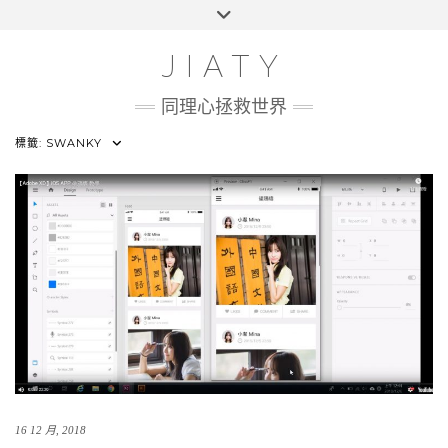
Skip
Toggle
HOME
to
header
content
100 UI CHALLENGE
JIATY
ABOUT
同理心拯救世界
標籤:
SWANKY
16 12 月, 2018