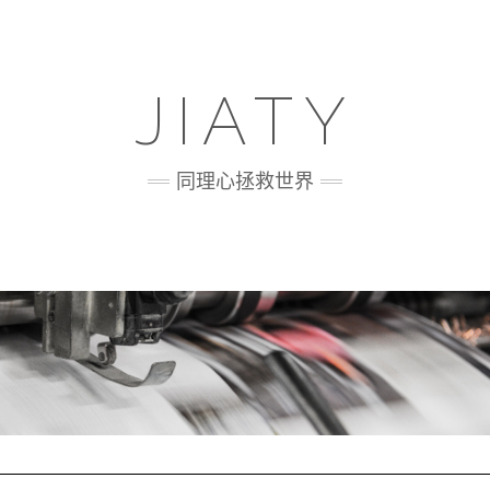
JIATY
同理心拯救世界