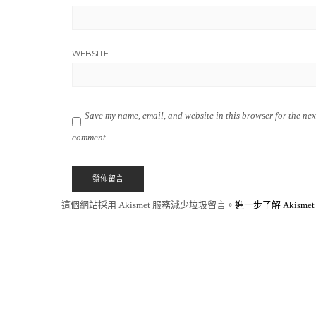
WEBSITE
Save my name, email, and website in this browser for the next
comment.
這個網站採用 Akismet 服務減少垃圾留言。
進一步了解 Akis