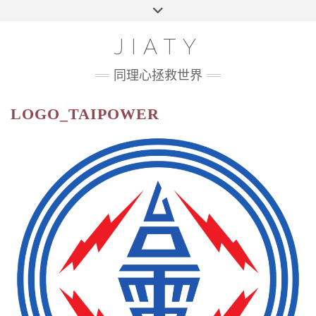
Skip
Toggle
HOME
to
header
content
100 UI CHALLENGE
JIATY
ABOUT
同理心拯救世界
LOGO_TAIPOWER