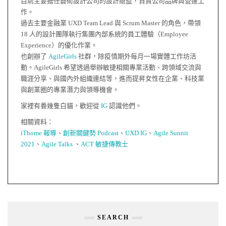
目前主要擔任藝術設計公司的設計總監，負責公司品牌與營運工
作。
過去主要金融業 UXD Team Lead 與 Scrum Master 的角色，帶領
18 人的設計團隊執行集團內部系統的員工體驗（Employee
Experience）的優化作業。
也創辦了
AgileGirls
社群，除疫情期外每月一場實體工作坊活
動。AgileGirls 希望透過舉辦敏捷相關專業活動、跨領域交流與
職涯分享、與國內外組織連結等，進而提昇女性在企業、科技業
與創業圈的專業潛力與領導機會。
家裡有養幾隻白貓，歡迎從
IG
認識他們。
相關資料：
iThome 報導
、
創新關鍵勢 Podcast
、
UXD IG
、
Agile Sunnit
2021
、
Agile Talks
、
ACT 敏捷傳教士
SEARCH