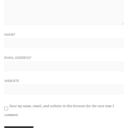
NAME
*
EMAIL ADDRESS
*
WEBSITE
Save my name, email, and website in this browser for the next time I
comment.