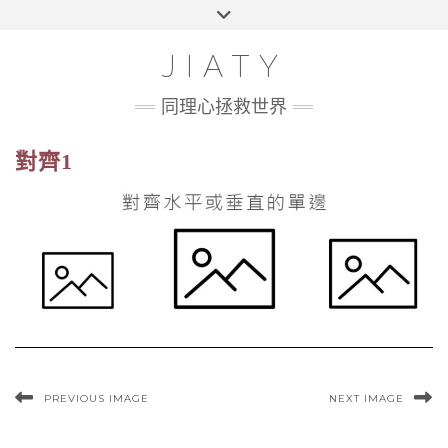
Skip
Toggle
HOME
to
header
content
100 UI CHALLENGE
JIATY
ABOUT
同理心拯救世界
對齊1
PREVIOUS IMAGE
NEXT IMAGE