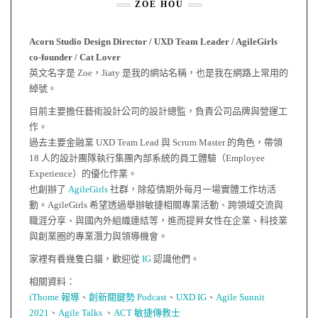
ZOE HOU
Acorn Studio Design Director / UXD Team Leader / AgileGirls
co-founder / Cat Lover
英文名字是 Zoe，Jiaty 是我的網站名稱，也是我在網路上常用的
綽號。
目前主要擔任藝術設計公司的設計總監，負責公司品牌與營運工
作。
過去主要金融業 UXD Team Lead 與 Scrum Master 的角色，帶領
18 人的設計團隊執行集團內部系統的員工體驗（Employee
Experience）的優化作業。
也創辦了
AgileGirls
社群，除疫情期外每月一場實體工作坊活
動。AgileGirls 希望透過舉辦敏捷相關專業活動、跨領域交流與
職涯分享、與國內外組織連結等，進而提昇女性在企業、科技業
與創業圈的專業潛力與領導機會。
家裡有養幾隻白貓，歡迎從
IG
認識他們。
相關資料：
iThome 報導
、
創新關鍵勢 Podcast
、
UXD IG
、
Agile Sunnit
2021
、
Agile Talks
、
ACT 敏捷傳教士