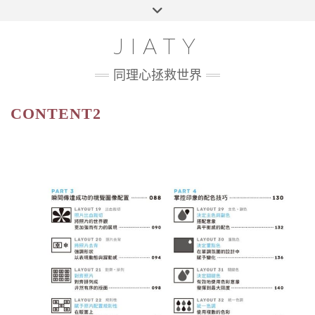
Skip
Toggle
HOME
to
header
content
100 UI CHALLENGE
JIATY
ABOUT
同理心拯救世界
CONTENT2