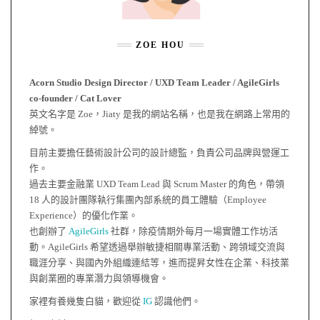
ZOE HOU
Acorn Studio Design Director / UXD Team Leader / AgileGirls
co-founder / Cat Lover
英文名字是 Zoe，Jiaty 是我的網站名稱，也是我在網路上常用的
綽號。
目前主要擔任藝術設計公司的設計總監，負責公司品牌與營運工
作。
過去主要金融業 UXD Team Lead 與 Scrum Master 的角色，帶領
18 人的設計團隊執行集團內部系統的員工體驗（Employee
Experience）的優化作業。
也創辦了
AgileGirls
社群，除疫情期外每月一場實體工作坊活
動。AgileGirls 希望透過舉辦敏捷相關專業活動、跨領域交流與
職涯分享、與國內外組織連結等，進而提昇女性在企業、科技業
與創業圈的專業潛力與領導機會。
家裡有養幾隻白貓，歡迎從
IG
認識他們。