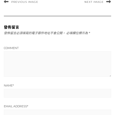
PREVIOUS IMAGE
NEXT IMAGE
發佈留言
發佈留言必須填寫的電子郵件地址不會公開。
必填欄位標示為
*
COMMENT
NAME
*
EMAIL ADDRESS
*