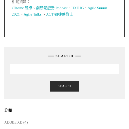
相關資料：
iThome 報導
、
創新關鍵勢 Podcast
、
UXD IG
、
Agile Sunnit
2021
、
Agile Talks
、
ACT 敏捷傳教士
SEARCH
SEARCH
分類
(4)
ADOBE XD