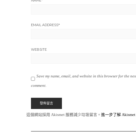
NAME
*
EMAIL ADDRESS
*
WEBSITE
Save my name, email, and website in this browser for the next
comment.
這個網站採用 Akismet 服務減少垃圾留言。
進一步了解 Akis