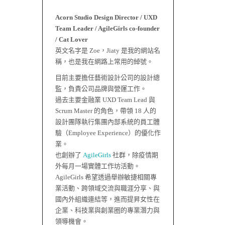
Acorn Studio Design Director / UXD
Team Leader / AgileGirls co-founder
/ Cat Lover
英文名字是 Zoe，Jiaty 是我的網站名
稱，也是我在網路上常用的綽號。
目前主要擔任藝術設計公司的設計總
監，負責公司品牌與營運工作。
過去主要金融業 UXD Team Lead 與
Scrum Master 的角色，帶領 18 人的
設計團隊執行集團內部系統的員工體
驗（Employee Experience）的優化作
業。
也創辦了
AgileGirls
社群，除疫情期
外每月一場實體工作坊活動。
AgileGirls 希望透過舉辦敏捷相關專
業活動、跨領域交流與職涯分享、與
國內外組織連結等，進而提昇女性在
企業、科技業與創業圈的專業潛力與
領導機會。