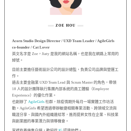
ZOE HOU
Acorn Studio Design Director / UXD Team Leader / AgileGirls
co-founder / Cat Lover
英文名字是 Zoe，Jiaty 是我的網站名稱，也是我在網路上常用的
綽號。
目前主要擔任藝術設計公司的設計總監，負責公司品牌與營運工
作。
過去主要金融業 UXD Team Lead 與 Scrum Master 的角色，帶領
18 人的設計團隊執行集團內部系統的員工體驗（Employee
Experience）的優化作業。
也創辦了
AgileGirls
社群，除疫情期外每月一場實體工作坊活
動。AgileGirls 希望透過舉辦敏捷相關專業活動、跨領域交流與
職涯分享、與國內外組織連結等，進而提昇女性在企業、科技業
與創業圈的專業潛力與領導機會。
家裡有養幾隻白貓，歡迎從
IG
認識他們。