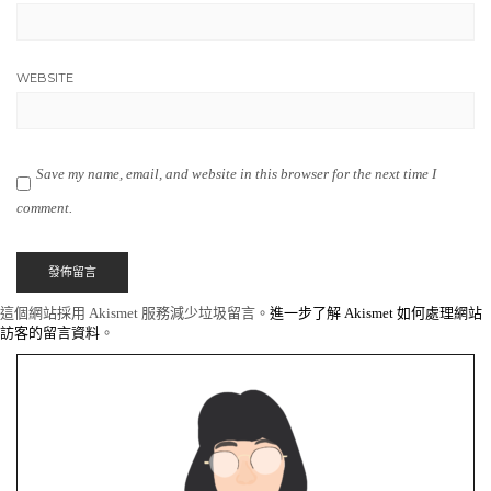
WEBSITE
Save my name, email, and website in this browser for the next time I
comment.
這個網站採用 Akismet 服務減少垃圾留言。
進一步了解 Akismet 如何處理網站
訪客的留言資料
。