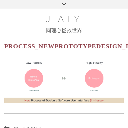
Skip
Toggle
HOME
to
header
content
100 UI CHALLENGE
JIATY
ABOUT
同理心拯救世界
PROCESS_NEWPROTOTYPEDESIGN_
PREVIOUS IMAGE