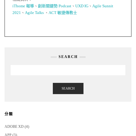
iThome 報導
、
創新關鍵勢 Podcast
、
UXD IG
、
Agile Sunnit
2021
、
Agile Talks
、
ACT 敏捷傳教士
SEARCH
SEARCH
分類
(4)
ADOBE XD
(3)
APP