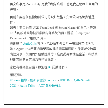
英文名字是 Zoe，Jiaty 是我的網站名稱，也是我在網路上常用的
綽號。
目前主要擔任藝術設計公司的設計總監，負責公司品牌與營運工
作。
過去主要金融業 UXD Team Lead 與 Scrum Master 的角色，帶領
18 人的設計團隊執行集團內部系統的員工體驗（Employee
Experience）的優化作業。
也創辦了
AgileGirls
社群，除疫情期外每月一場實體工作坊活
動。AgileGirls 希望透過舉辦敏捷相關專業活動、跨領域交流與
職涯分享、與國內外組織連結等，進而提昇女性在企業、科技業
與創業圈的專業潛力與領導機會。
家裡有養幾隻白貓，歡迎從
IG
認識他們。
相關資料：
iThome 報導
、
創新關鍵勢 Podcast
、
UXD IG
、
Agile Sunnit
2021
、
Agile Talks
、
ACT 敏捷傳教士