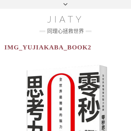
Skip
Toggle
HOME
to
header
content
100 UI CHALLENGE
JIATY
ABOUT
同理心拯救世界
IMG_YUJIAKABA_BOOK2