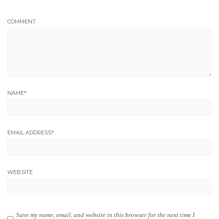
COMMENT
NAME
*
EMAIL ADDRESS
*
WEBSITE
Save my name, email, and website in this browser for the next time I