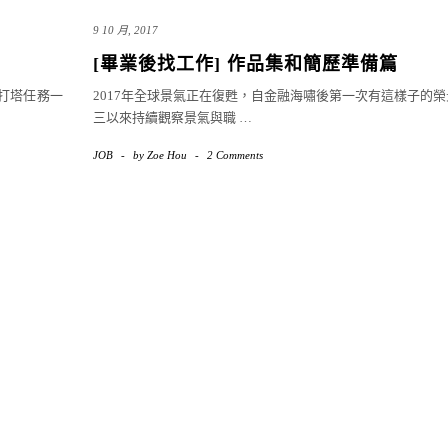
9 10 月, 2017
[畢業後找工作] 作品集和簡歷準備篇
打塔任務一
2017年全球景氣正在復甦，自金融海嘯後第一次有這樣子的榮
三以來持續觀察景氣與職
…
JOB
-
by
Zoe Hou
-
2 Comments