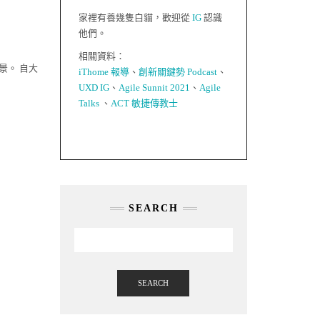
家裡有養幾隻白貓，歡迎從
IG
認識
他們。
相關資料：
景。 自大
iThome 報導
、
創新關鍵勢 Podcast
、
UXD IG
、
Agile Sunnit 2021
、
Agile
Talks
、
ACT 敏捷傳教士
SEARCH
SEARCH