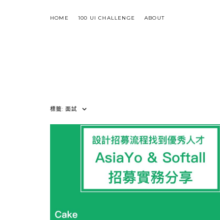
Skip
to
HOME
100 UI CHALLENGE
ABOUT
content
標籤:
面試