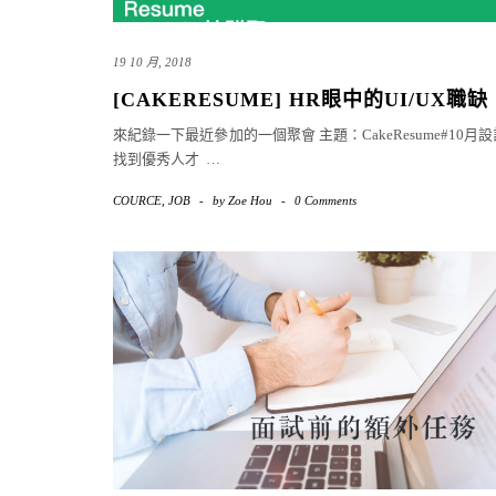
19 10 月, 2018
[CAKERESUME] HR眼中的UI/UX職缺
來紀錄一下最近參加的一個聚會 主題：CakeResume#10月
找到優秀人才
…
COURCE
,
JOB
-
by
Zoe Hou
-
0 Comments