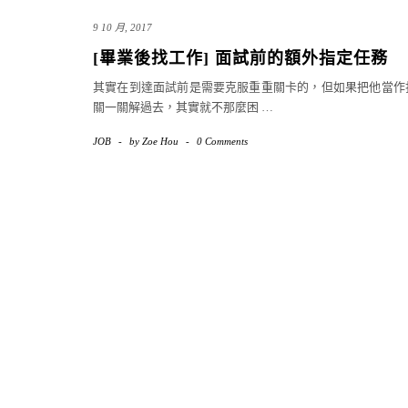
9 10 月, 2017
[畢業後找工作] 面試前的額外指定任務
其實在到達面試前是需要克服重重關卡的，但如果把他當作
關一關解過去，其實就不那麼困
…
JOB
-
by
Zoe Hou
-
0 Comments