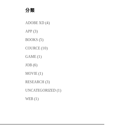
分類
(4)
ADOBE XD
(3)
APP
(5)
BOOKS
(10)
COURCE
(1)
GAME
(6)
JOB
(1)
MOVIE
(3)
RESEARCH
(1)
UNCATEGORIZED
(1)
WEB