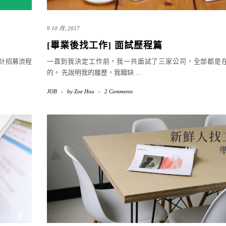
9 10 月, 2017
[畢業後找工作] 面試歷程篇
設計招募流程
一直到我決定工作前，我一共面試了三家公司，全部都是在
的。 先說明我的履歷，我職缺
…
JOB
-
by
Zoe Hou
-
2 Comments